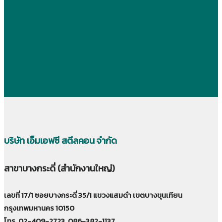
086-382-1137
สาขาสุขสวัสดิ์
086-378-7978
บริษัท เอ็มเอฟซี สตีลคอน จำกัด
สาขาบางกระดี่ (สำนักงานใหญ่)
เลขที่ 17/1 ซอยบางกระดี่ 35/1 แขวงแสมดำ เขตบางขุนเทียน
กรุงเทพมหานคร 10150
โทร. 02-409-2723, 086-382-1137