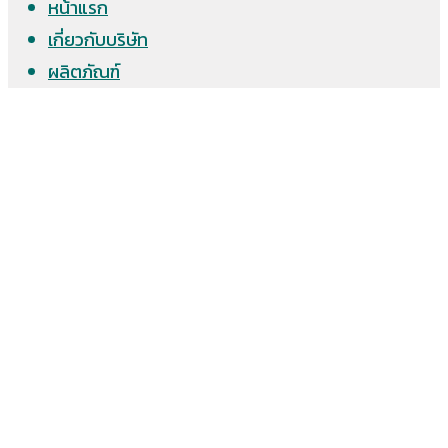
หน้าแรก
เกี่ยวกับบริษัท
ผลิตภัณฑ์
บริการ
ผลงาน
ดาวน์โหลด
ติดต่อเรา
แผ่นเหล็กรีดลอน
แผ่นพื้นเหล็กสำเร็จรูป
แปเหล็กกำลังสูง
แผ่นบานเกล็ด
อุปกรณ์ประกอบ และครอบ
วัตถุดิบ