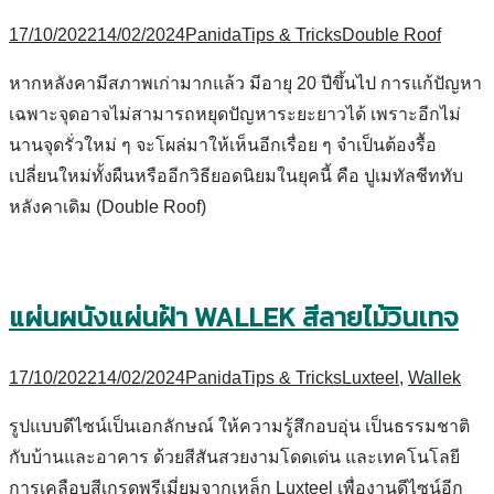
17/10/2022
14/02/2024
Panida
Tips & Tricks
Double Roof
หากหลังคามีสภาพเก่ามากแล้ว มีอายุ 20 ปีขึ้นไป การแก้ปัญหา
เฉพาะจุดอาจไม่สามารถหยุดปัญหาระยะยาวได้ เพราะอีกไม่
นานจุดรั่วใหม่ ๆ จะโผล่มาให้เห็นอีกเรื่อย ๆ จำเป็นต้องรื้อ
เปลี่ยนใหม่ทั้งผืนหรืออีกวิธียอดนิยมในยุคนี้ คือ ปูเมทัลชีททับ
หลังคาเดิม (Double Roof)
แผ่นผนังแผ่นฝ้า WALLEK สีลายไม้วินเทจ
17/10/2022
14/02/2024
Panida
Tips & Tricks
Luxteel
,
Wallek
รูปแบบดีไซน์เป็นเอกลักษณ์ ให้ความรู้สึกอบอุ่น เป็นธรรมชาติ
กับบ้านและอาคาร ด้วยสีสันสวยงามโดดเด่น และเทคโนโลยี
การเคลือบสีเกรดพรีเมี่ยมจากเหล็ก Luxteel เพื่องานดีไซน์อีก