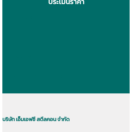
ประเมินราคา
สาขาบางกระดี่
086-382-1137
สาขาสุขสวัสดิ์
086-378-7978
บริษัท เอ็มเอฟซี สตีลคอน จำกัด