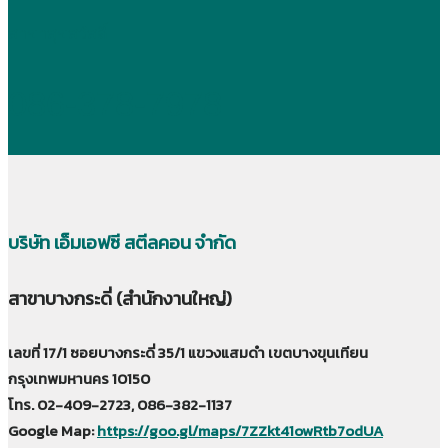
สาขาสุขสวัสดิ์
086-378-7978
บริษัท เอ็มเอฟซี สตีลคอน จำกัด
สาขาบางกระดี่ (สำนักงานใหญ่)
เลขที่ 17/1 ซอยบางกระดี่ 35/1 แขวงแสมดำ เขตบางขุนเทียน
กรุงเทพมหานคร 10150
โทร. 02-409-2723, 086-382-1137
Google Map:
https://goo.gl/maps/7ZZkt41owRtb7odUA