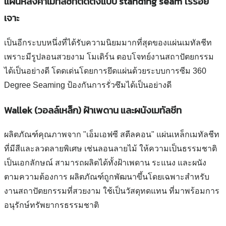
แผ่นหลังคาเมทัลชีทติดตั้งแบบ standing seam ไร้รอย
เจาะ
เป็นอีกระบบหนึ่งที่ได้รับความนิยมมากที่สุดของแผ่นเมทัลชีท
เพราะมีรูปลอนสวยงาม โมเดิร์น ตอบโจทย์งานสถาปัตยกรรม
ได้เป็นอย่างดี โดดเด่นโดยการยึดแผ่นด้วยระบบการซีม 360
Degree Seaming ป้องกันการรั่วซึมได้เป็นอย่างดี
Wallek (วอลล์เหล็ก) ฝ้าเพดาน และผนังเมทัลชีท
ผลิตภัณฑ์คุณภาพจาก "เอ็มเอฟซี สตีลคอน" แผ่นเหล็กเมทัลชีท
ที่มีสีและลวดลายพิเศษ เช่นลอนลายไม้ ให้ความเป็นธรรมชาติ
เป็นเอกลักษณ์ สามารถผลิตได้ทั้งฝ้าเพดาน ระแนง และผนัง
ตามความต้องการ ผลิตภัณฑ์ถูกพัฒนาขึ้นโดยเฉพาะสำหรับ
งานสถาปัตยกรรมที่สวยงาม ใช้เป็นวัสดุทดแทน ที่มาพร้อมการ
อนุรักษ์ทรัพยากรธรรมชาติ